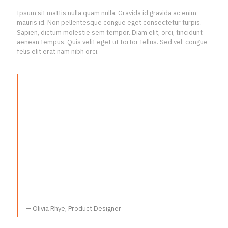
Ipsum sit mattis nulla quam nulla. Gravida id gravida ac enim
mauris id. Non pellentesque congue eget consectetur turpis.
Sapien, dictum molestie sem tempor. Diam elit, orci, tincidunt
aenean tempus. Quis velit eget ut tortor tellus. Sed vel, congue
felis elit erat nam nibh orci.
“IN A WORLD OLDER AND MORE
COMPLETE THAN OURS THEY MOVE
FINISHED AND COMPLETE, GIFTED WITH
EXTENSIONS OF THE SENSES WE HAVE
LOST OR NEVER ATTAINED, LIVING BY
VOICES WE SHALL NEVER HEAR.”
— Olivia Rhye, Product Designer