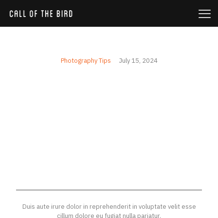
Photography Tips
July 15, 2024
A FASCINATING WORLD OF
NATURE, AN OVERVIEW OF THE
EQUIPMENT AND TECHNIQUES
NEEDED TO CAPTURE DETAIL
AND WILD LIFE.
Duis aute irure dolor in reprehenderit in voluptate velit esse
cillum dolore eu fugiat nulla pariatur.