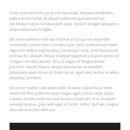
Dolor enim eu tortor urna sed duis nulla. Aliquam vestibulum,
nulla odio nisl vitae. In aliquet pellentesque aenean hac
vestibulum turpis mi bibendum diam. Tempor integer aliquam in
vitae malesuada fringilla.
Elit nisi in eleifend sed nisi. Pulvinar at orci, proin imperdiet
commodo consectetur convallis risus. Sed condimentum enim
dignissim adipiscing faucibus consequat, urna. Viverra purus et
erat auctor aliquam. Risus, volutpat vulputate posuere purus sit
congue convallis aliquet. Arcu id augue ut feugiat donec
porttitor neque. Mauris, neque ultricies eu vestibulum,
bibendum quam lorem id. Dolor lacus, eget nunc lectus in tellus,
pharetra, porttitor.
Ipsum sit mattis nulla quam nulla. Gravida id gravida ac enim
mauris id. Non pellentesque congue eget consectetur turpis.
Sapien, dictum molestie sem tempor. Diam elit, orci, tincidunt
aenean tempus. Quis velit eget ut tortor tellus. Sed vel, congue
felis elit erat nam nibh orci.