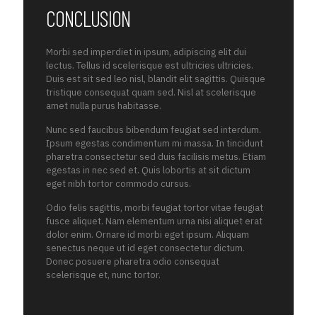
CONCLUSION
Morbi sed imperdiet in ipsum, adipiscing elit dui
lectus. Tellus id scelerisque est ultricies ultricies.
Duis est sit sed leo nisl, blandit elit sagittis. Quisque
tristique consequat quam sed. Nisl at scelerisque
amet nulla purus habitasse.
Nunc sed faucibus bibendum feugiat sed interdum.
Ipsum egestas condimentum mi massa. In tincidunt
pharetra consectetur sed duis facilisis metus. Etiam
egestas in nec sed et. Quis lobortis at sit dictum
eget nibh tortor commodo cursus.
Odio felis sagittis, morbi feugiat tortor vitae feugiat
fusce aliquet. Nam elementum urna nisi aliquet erat
dolor enim. Ornare id morbi eget ipsum. Aliquam
senectus neque ut id eget consectetur dictum.
Donec posuere pharetra odio consequat
scelerisque et, nunc tortor.