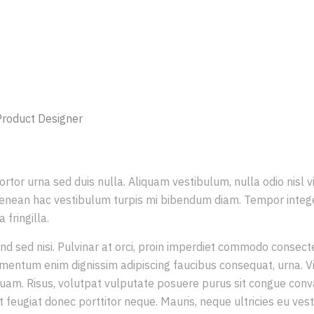
ED, LIVING BY VOICES WE S
 HEAR.”
 Product Designer
rtor urna sed duis nulla. Aliquam vestibulum, nulla odio nisl vi
enean hac vestibulum turpis mi bibendum diam. Tempor intege
fringilla.
ifend sed nisi. Pulvinar at orci, proin imperdiet commodo consect
imentum enim dignissim adipiscing faucibus consequat, urna. V
quam. Risus, volutpat vulputate posuere purus sit congue conval
t feugiat donec porttitor neque. Mauris, neque ultricies eu ves