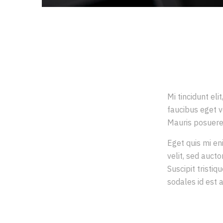
INTRO
Mi tincidunt el
faucibus eget v
Mauris posuere v
Eget quis mi en
velit, sed aucto
Suscipit tristiq
sodales id est 