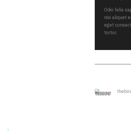
Odio felis s
nisi aliquet
eget consect
tortor.
thebir