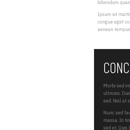
bibendum quam l
Ipsum sit matti
congue eget con
aenean tempus. Q
CONC
Morbi sed imp
ultricies. Du
sed. Nisl at
Nunc sed fa
massa. In ti
sed et. Quis