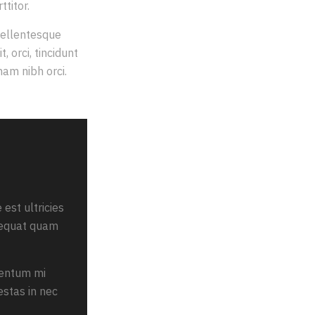
titor.
pellentesque
 orci, tincidunt
nam nibh orci.
 est ultricies
onsequat quam
mentum mi
estas in nec