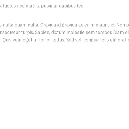
us, luctus nec mattis, pulvinar dapibus leo.
s nulla quam nulla. Gravida id gravida ac enim mauris id. Non 
sectetur turpis. Sapien, dictum molestie sem tempor. Diam elit,
uis velit eget ut tortor tellus. Sed vel, congue felis elit erat 
 WORLD OLDER AND MORE CO
OURS THEY MOVE FINISHED 
ETE, GIFTED WITH EXTENSI
ENSES WE HAVE LOST OR NE