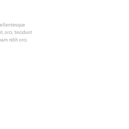
pellentesque
 orci, tincidunt
nam nibh orci.
MPLETE
AND
ONS OF
VER