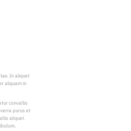
HALL
tae. In aliquet
r aliquam in
etur convallis
iverra purus et
lis aliquet.
tibulum,