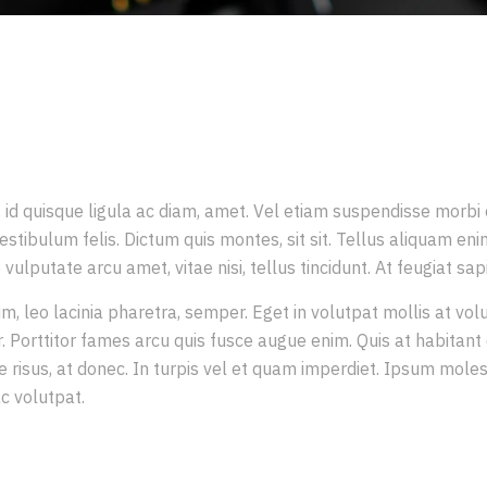
DUCTION
it, id quisque ligula ac diam, amet. Vel etiam suspendisse morbi
estibulum felis. Dictum quis montes, sit sit. Tellus aliquam eni
ulputate arcu amet, vitae nisi, tellus tincidunt. At feugiat sapi
im, leo lacinia pharetra, semper. Eget in volutpat mollis at vol
r. Porttitor fames arcu quis fusce augue enim. Quis at habitant 
ue risus, at donec. In turpis vel et quam imperdiet. Ipsum moles
ac volutpat.