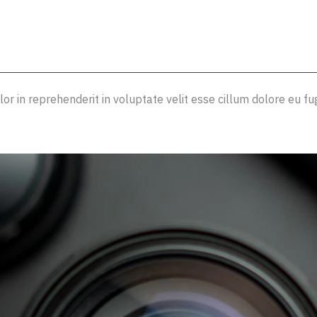
BEGINNERS
lor in reprehenderit in voluptate velit esse cillum dolore eu fug