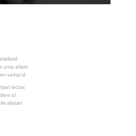
 eleifend
m urna, etiam.
en varius id.
utpat lectus
diam at.
tie aliquet