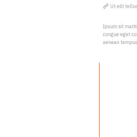
Ut elit tell
Ipsum sit matti
congue eget con
aenean tempus. Q
“IN A
THAN 
COMPL
THE S