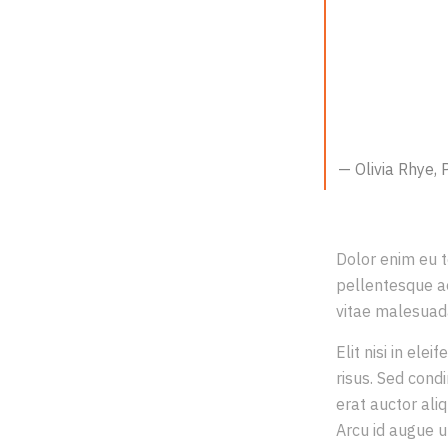
ATTAIN
NEVER
— Olivia Rhye,
Dolor enim eu to
pellentesque a
vitae malesuada 
Elit nisi in ele
risus. Sed cond
erat auctor ali
Arcu id augue u