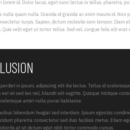
orem id. Dolor lacus, eget nunc lectus in tellus, pharetra, port
s nulla quam nulla. Gravida id gravida ac enim mauris id. Non 
sectetur turpis. Sapien, dictum molestie sem tempor. Diam elit,
uis velit eget ut tortor tellus. Sed vel, congue felis elit erat 
LUSION
erdiet in ipsum, adipiscing elit dui lectus. Tellus id scelerisque
is est sit sed leo nisl, blandit elit sagittis. Quisque tristique c
 scelerisque amet nulla purus habitasse.
ucibus bibendum feugiat sed interdum. Ipsum egestas condi
ncidunt pharetra consectetur sed duis facilisis metus. Etiam eg
 lobortis at sit dictum eget nibh tortor commodo cursus.