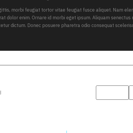
agittis, morbi feugiat tortor vitae feugiat fusce aliquet. Nam e
 erat dolor enim. Ornare id morbi eget ipsum. Aliquam senectus 
etur dictum. Donec posuere pharetra odio consequat sceleris
d
Copy link